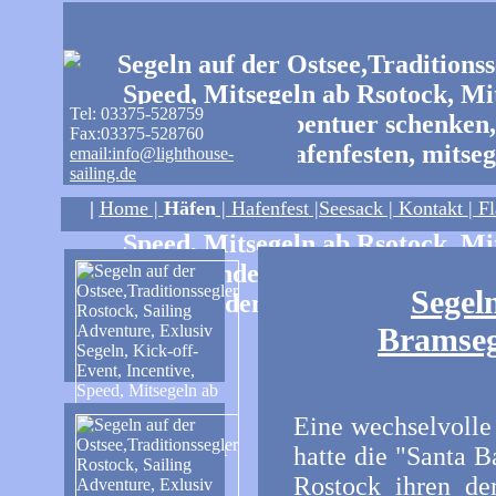
Tel: 03375-528759
Fax:03375-528760
email:info@lighthouse-
sailing.de
|
Home
|
Häfen
|
Hafenfest
|Seesack |
Kontakt
|
Fl
Segel
Bramseg
Eine wechselvolle
hatte die "Santa B
Rostock ihren de