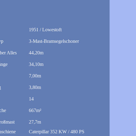
1951 / Lowestoft
yp
3-Mast-Bramsegelschoner
ber Alles
44,20m
änge
34,10m
7,00m
g
3,80m
14
äche
667m²
roßmast
27,7m
schiene
Caterpillar 352 KW / 480 PS