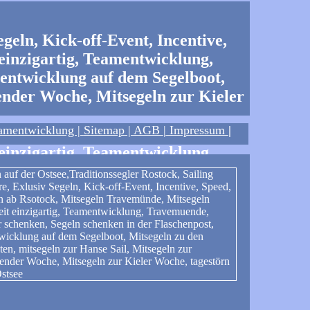
amentwicklung |
Sitemap
| AGB
|
Impressum
|