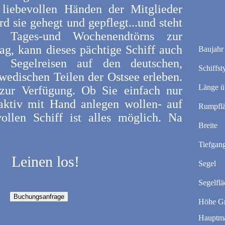
liebevollen Händen der Mitglieder
rd sie gehegt und gepflegt...und steht
 Tages-und Wochenendtörns zur
g, kann dieses pächtige Schiff auch
Baujahr
n Segelreisen auf den deutschen,
Schiffst
wedischen Teilen der Ostsee erleben.
Länge ü
zur Verfügung. Ob Sie einfach nur
aktiv mit Hand anlegen wollen- auf
Rumpfl
ollen Schiff ist alles möglich. Na
Breite
Tiefgan
Leinen los!
Segel
Segelfl
Höhe G
Hauptma