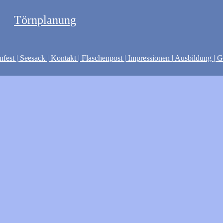
Törnplanung
nfest
| Seesack |
Kontakt
|
Flaschenpost
|
Impressionen
|
Ausbildung
|
G