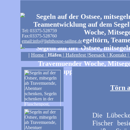
Tel: 03375-528759
Fax:03375-528760
email:info@lighthouse-sailing.de
|
Home
|
Häfen
|
Hafenfest
|Seesack |
Kontakt
Törn a
Die Lübecker
Fischer besi